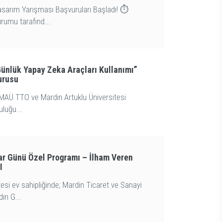
rım Yarışması Başvuruları Başladı! ⏱️
rumu tarafınd...
ünlük Yapay Zeka Araçları Kullanımı”
urusu
MAÜ TTO ve Mardin Artuklu Üniversitesi
uluğu...
ar Günü Özel Programı – İlham Veren
I
tesi ev sahipliğinde; Mardin Ticaret ve Sanayi
ın G...