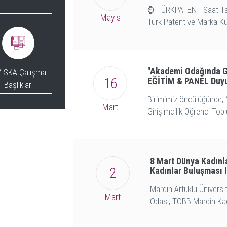
⌚ TÜRKPATENT Saat Tasa
Mayıs
Türk Patent ve Marka Ku
"Akademi Odağında G
 SKA Çalışma
16
EĞİTİM & PANEL Duy
Başlıkları
Birimimiz öncülüğünde, 
Mart
Girişimcilik Öğrenci Topl
8 Mart Dünya Kadınl
2
Kadınlar Buluşması I
Mardin Artuklu Üniversi
Mart
Odası, TOBB Mardin Kad