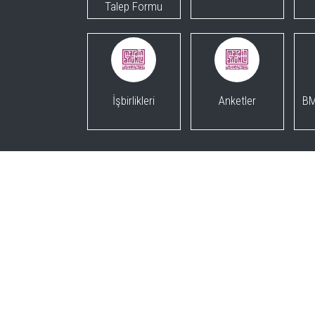
Talep Formu
İşbirlikleri
Anketler
BM