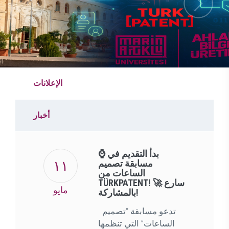
الإعلانات
أخبار
⌚ بدأ التقديم في
١١
مسابقة تصميم
الساعات من
TÜRKPATENT! 🚀 سارع
مايو
بالمشاركة!
تدعو مسابقة “تصميم
الساعات” التي تنظمها