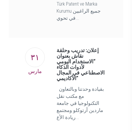
Türk Patent ve Marka
Kurumu جميع الراغبين
في تحوي...
إعلان: تدريب وحلقة
٣١
نقاش بعنوان
“الاستخدام اليومي
لأدوات الذكاء
مارس
الاصطناعي في المجال
الأكاديمي”
بقيادة وحدتنا وبالتعاون
مع مكتب نقل
التكنولوجيا في جامعة
ماردين أرتوكلو ومجتمع
ريادة الأع...