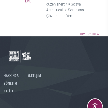
Eylül
düzenlenen: 📜 Sosyal
Arabuluculuk: Sorunların
Çözümünde Yen...
TÜM DUYURULAR
HAKKINDA
İLETİŞİM
YÖNETİM
KALİTE