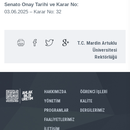
Senato Onay Tarihi ve Karar No:
03.06.2025 – Karar No: 32
T.C. Mardin Artuklu
Üniversitesi
Rektörlüğü
HAKKIMIZDA
ÖĞRENCİ İŞLERİ
YÖNETİM
KALİTE
PROGRAMLAR
DERGİLERİMİZ
FAALİYETLERİMİZ
İLETİŞİM