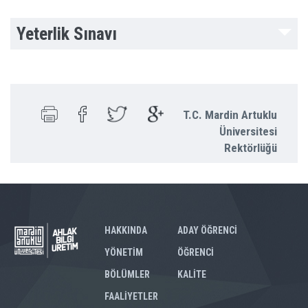
Yeterlik Sınavı
T.C. Mardin Artuklu
Üniversitesi
Rektörlüğü
HAKKINDA
ADAY ÖĞRENCİ
YÖNETİM
ÖĞRENCİ
BÖLÜMLER
KALİTE
FAALİYETLER