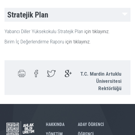
Stratejik Plan
Yabancı Diller Yüksekokulu Stratejik Plan
için tıklayınız.
Birim İç Değerlendirme Raporu
için tıklayınız.
T.C. Mardin Artuklu
Üniversitesi
Rektörlüğü
HAKKINDA
ADAY ÖĞRENCİ
YÖNETİM
ÖĞRENCİ