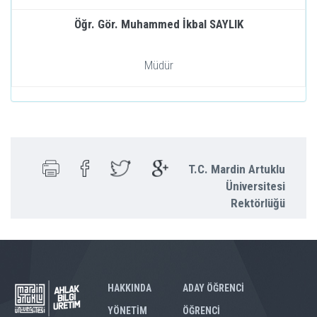
Öğr. Gör. Muhammed İkbal SAYLIK
Müdür
T.C. Mardin Artuklu
Üniversitesi
Rektörlüğü
HAKKINDA
ADAY ÖĞRENCİ
YÖNETİM
ÖĞRENCİ