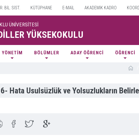
. BİL. SİST.
KÜTÜPHANE
E-MAİL
AKADEMİK KADRO
KOORD
KLU ÜNİVERSİTESİ
DİLLER YÜKSEKOKULU
YÖNETİM
BÖLÜMLER
ADAY ÖĞRENCİ
ÖĞRENCİ
/
6- Hata Usulsüzlük ve Yolsuzlukların Belirl