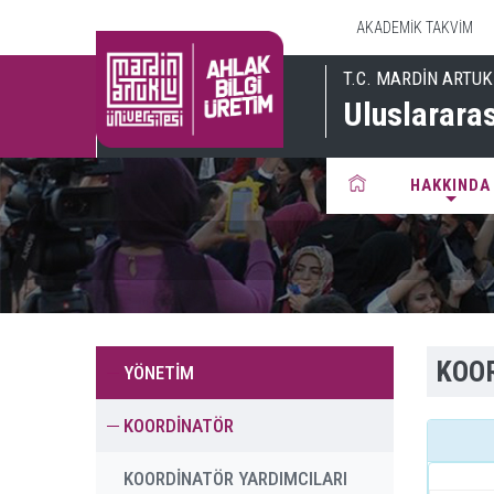
AKADEMİK TAKVİM
T.C. MARDİN ARTUK
Uluslarara
HAKKINDA
KOO
YÖNETİM
KOORDİNATÖR
KOORDİNATÖR YARDIMCILARI