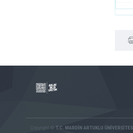
Copyright ©
T.C. MARDİN ARTUKLU ÜNİVERSİTES