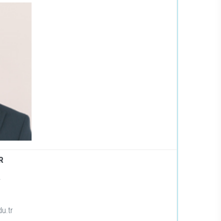
R
2
du.tr