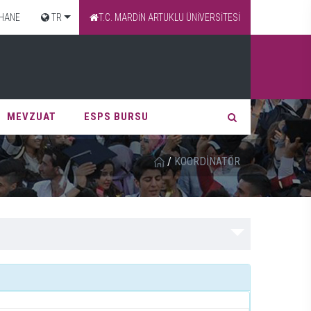
HANE
TR
T.C. MARDİN ARTUKLU ÜNİVERSİTESİ
MEVZUAT
ESPS BURSU
/
KOORDİNATÖR