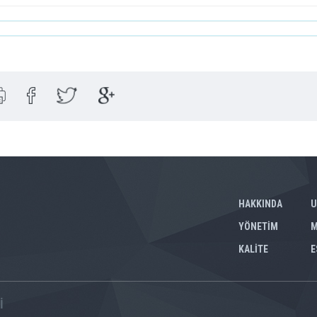
HAKKINDA
U
YÖNETİM
M
KALİTE
E
İ