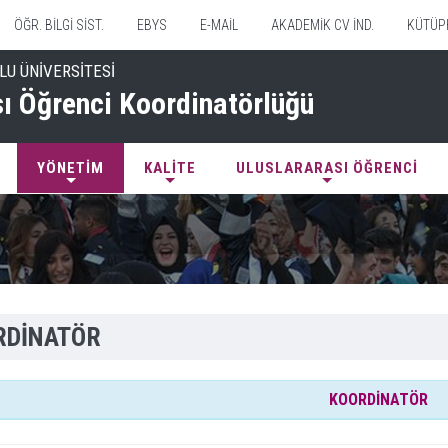
ÖĞR. BİLGİ SİST.
EBYS
E-MAİL
AKADEMİK CV İND.
KÜTÜP
LU ÜNİVERSİTESİ
sı Öğrenci Koordinatörlüğü
YÖNETİM
KALİTE
ULUSLARARASI ÖĞRENCİ
RDİNATÖR
KOORDİNATÖR