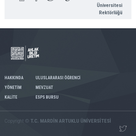
Üniversitesi
Rektörlüğü
HAKKINDA
ULUSLARARASI ÖĞRENCİ
YÖNETİM
MEVZUAT
KALİTE
ESPS BURSU
Copyright ©
T.C. MARDİN ARTUKLU ÜNİVERSİTESİ