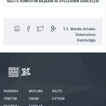
KALİTE KOMİSYON BAŞKANI ve ÜYELERİNİN GÖREVLERİ
T.C. Mardin Artuklu
Üniversitesi
Rektörlüğü
HAKKINDA
MEVLANA
KALİTE
YÖNETİM
FARABİ
İLETİŞİM