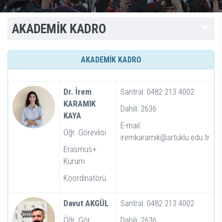
AKADEMİK KADRO
AKADEMİK KADRO
Dr. İrem
Santral: 0482 213 4002
KARAMIK
Dahili: 2636
KAYA
E-mail:
Öğr. Görevlisi
iremkaramık@artuklu.edu.tr
Erasmus+
Kurum
Koordinatörü
Davut AKGÜL
Santral: 0482 213 4002
Öğr. Gör.
Dahili: 2636