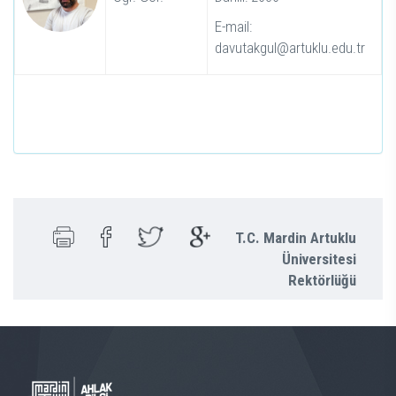
E-mail:
davutakgul@artuklu.edu.tr
T.C. Mardin Artuklu
Üniversitesi
Rektörlüğü