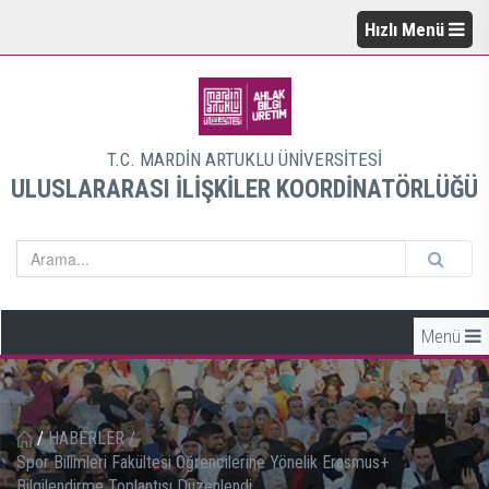
Hızlı Menü
T.C. MARDİN ARTUKLU ÜNİVERSİTESİ
ULUSLARARASI İLİŞKİLER KOORDİNATÖRLÜĞÜ
Menü
/
HABERLER
/
Spor Bilimleri Fakültesi Öğrencilerine Yönelik Erasmus+
Bilgilendirme Toplantısı Düzenlendi.