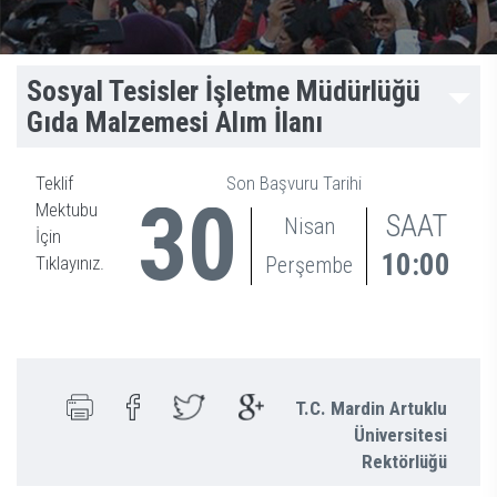
Sosyal Tesisler İşletme Müdürlüğü
Gıda Malzemesi Alım İlanı
Teklif
Son Başvuru Tarihi
30
Mektubu
SAAT
Nisan
İçin
10:00
Tıklayınız.
Perşembe
T.C. Mardin Artuklu
Üniversitesi
Rektörlüğü