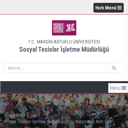
Hızlı Menü
T.C. MARDİN ARTUKLU ÜNİVERSİTESİ
Sosyal Tesisler İşletme Müdürlüğü
Menü
/
İhaleler
/
Sosyal Tesisler İşletme Müdürlüğü Gıda Malzemesi Alım İlanı