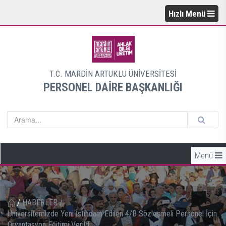
Hızlı Menü
T.C. MARDİN ARTUKLU ÜNİVERSİTESİ
PERSONEL DAİRE BAŞKANLIĞI
Menü
/
HABERLER
/
Üniversitemizde Yeni İstihdam Edilen 4/B Sözleşmeli Personel İçin
Oryantasyon Eğitimi Verildi