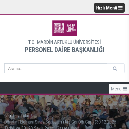
Hızlı Menü
T.C. MARDİN ARTUKLU ÜNİVERSİTESİ
PERSONEL DAİRE BAŞKANLIĞI
Menü
/
Duyurular
/
Öğretim Elemanı Sınav Sonuçları (Arş.Gör.Öğr.Gör.) (30.12.2025
Tarihli ve 33123 Sayılı Resmi Gazete İlanı)