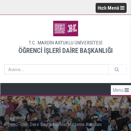
Hızlı Menü
T.C. MARDİN ARTUKLU ÜNİVERSİTESİ
ÖĞRENCİ İŞLERİ DAİRE BAŞKANLIĞI
Menü
/
İhaleler
/
Öğrenci İşleri Daire Başkanlığı Mal/Malzeme Alım İlanı