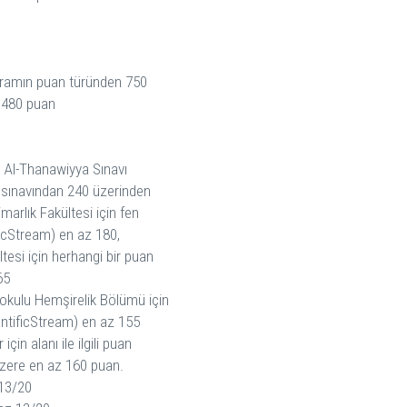
ramın puan türünden 750
 480 puan
n Al-Thanawiyya Sınavı
 sınavından 240 üzerinden
marlık Fakültesi için fen
ficStream) en az 180,
tesi için herhangi bir puan
65
okulu Hemşirelik Bölümü için
entificStream) en az 155
için alanı ile ilgili puan
zere en az 160 puan.
13/20