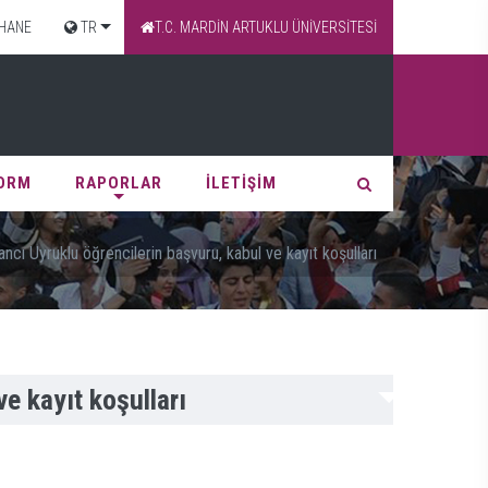
HANE
TR
T.C. MARDİN ARTUKLU ÜNİVERSİTESİ
FORM
RAPORLAR
İLETİŞİM
cı Uyruklu öğrencilerin başvuru, kabul ve kayıt koşulları
e kayıt koşulları