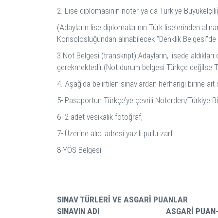
2. Lise diplomasının noter ya da Türkiye Büyükelçil
(Adayların lise diplomalarının Türk liselerinden alı
Konsolosluğundan alınabilecek “Denklik Belgesi”de k
3.Not Belgesi (transkript):Adayların, lisede aldıklar
gerekmektedir.(Not durum belgesi Türkçe değilse Tür
4. Aşağıda belirtilen sınavlardan herhangi birine ai
5- Pasaportun Türkçe’ye çevrili Noterden/Türkiye B
6- 2 adet vesikalık fotoğraf,
7- Üzerine alıcı adresi yazılı pullu zarf.
8-YÖS Belgesi
SINAV TÜRLERİ VE ASGARİ PUANLAR
SINAVIN ADI
ASGARİ PUAN