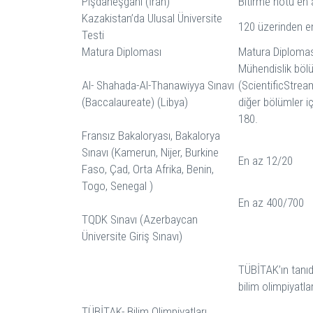
Pişdaneşgahi (İran)
Bitirme notu en
Kazakistan’da Ulusal Üniversite
120 üzerinden e
Testi
Matura Diploması
Matura Diplomas
Mühendislik bölü
Al- Shahada-Al-Thanawiyya Sınavı
(ScientificStrea
(Baccalaureate) (Libya)
diğer bölümler i
180.
Fransız Bakaloryası, Bakalorya
Sınavı (Kamerun, Nijer, Burkine
En az 12/20
Faso, Çad, Orta Afrika, Benin,
Togo, Senegal )
En az 400/700
TQDK Sınavı (Azerbaycan
Üniversite Giriş Sınavı)
TÜBİTAK’ın tanıdı
bilim olimpiyatl
TÜBİTAK- Bilim Olimpiyatları