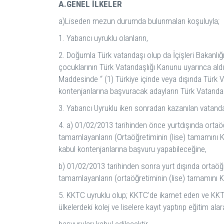
A.GENEL İLKELER
a)Liseden mezun durumda bulunmaları koşuluyla;
1. Yabancı uyruklu olanların,
2. Doğumla Türk vatandaşı olup da İçişleri Bakanlığ
çocuklarının Türk Vatandaşlığı Kanunu uyarınca aldığ
Maddesinde “ (1) Türkiye içinde veya dışında Türk 
kontenjanlarına başvuracak adayların Türk Vatandaş
3. Yabancı Uyruklu iken sonradan kazanılan vatandaşl
4. a) 01/02/2013 tarihinden önce yurtdışında ortaö
tamamlayanların (Ortaöğretiminin (lise) tamamını K
kabul kontenjanlarına başvuru yapabileceğine,
b) 01/02/2013 tarihinden sonra yurt dışında ortaöğ
tamamlayanların (ortaöğretiminin (lise) tamamını K
5. KKTC uyruklu olup; KKTC'de ikamet eden ve KKTC'
ülkelerdeki kolej ve liselere kayıt yaptırıp eğitim 