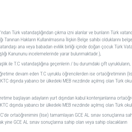
ı’ndan Türk vatandaşlığından çıkma izni alanlar ve bunların Türk vatan
ı Tanınan Hakların Kullanılmasına İlişkin Belge sahibi olduklarını belg
Vatandaşı ana veya babadan evlilik birliği içinde doğan çocuk Türk Va
lığı Kanununu incelemelerinde yarar bulunmaktadır.),
ık ile T.C vatandaşlığına geçenlerin / bu durumdaki çift uyrukluların,
ğretime devam eden T.C uyruklu öğrencilerden ise ortaöğretiminin (lise
KTC dışında yabancı bir ülkedeki MEB nezdinde açılmış olan Türk okul
retime başlayan adayların yurt dışından kabul kontenjanlarına ortaöğr
KTC dışında yabancı bir ülkedeki MEB nezdinde açılmış olan Türk okul
de ortaöğrenimini (lise) tamamlayan GCE AL sınav sonuçlarına sahip 
alarak yine GCE AL sınav sonuçlarına sahip olan veya sahip olacakların