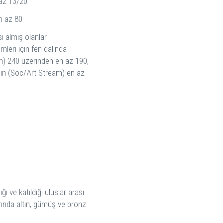
 az 13/20
n az 80
ı almış olanlar
mleri için fen dalında
m) 240 üzerinden en az 190,
çin (Soc/Art Stream) en az
ğı ve katıldığı uluslar arası
arında altın, gümüş ve bronz