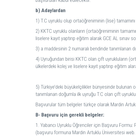
başvuruları kabul edilecektir.
b) Adaylardan
1) T.C uyruklu olup ortaöğreniminin (lise) tamamın
2) KKTC uyruklu olanların (ortaöğreniminin tamamını 
liselere kayıt yaptırıp eğitim alarak GCE AL sınav s
3) a maddesinin 2 numaralı bendinde tanımlanan doğu
4) Uyruğundan birisi KKTC olan çift uyrukluların (or
ülkelerdeki kolej ve liselere kayıt yaptırıp eğitim a
5) Türkiye’deki büyükelçilikler bünyesinde bulunan 
tanımlanan doğumla ilk uyruğu T.C olan çift uyruklul
Başvurular tüm belgeler türkçe olarak Mardin Artuklu 
B- Başvuru için gerekli belgeler:
1. Yabancı Uyruklu Öğrenciler için Başvuru Formu: F
(başvuru formuna Mardin Artuklu Üniversitesi web. s