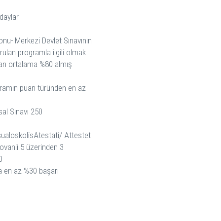
daylar
nu- Merkezi Devlet Sınavının
rulan programla ilgili olmak
an ortalama %80 almış
ramın puan türünden en az
sal Sınavı 250
ualoskolisAtestati/ Attestet
vanii 5 üzerinden 3
0
 en az %30 başarı