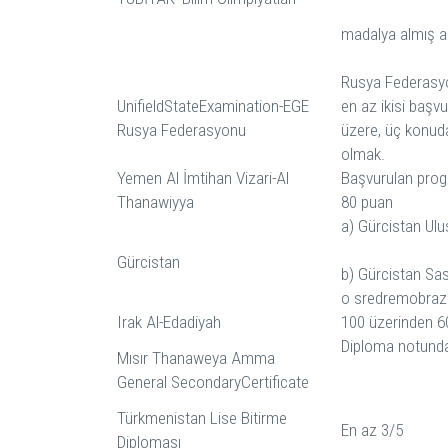
madalya almış a
Rusya Federasyo
UnifieldStateExamination-EGE
en az ikisi başvu
Rusya Federasyonu
üzere, üç konud
olmak.
Yemen Al İmtihan Vizari-Al
Başvurulan prog
Thanawiyya
80 puan
a) Gürcistan Ulu
Gürcistan
b) Gürcistan Sas
o sredremobrazo
Irak Al-Edadiyah
100 üzerinden 6
Diploma notunda
Mısır Thanaweya Amma
General SecondaryCertificate
Türkmenistan Lise Bitirme
En az 3/5
Diploması