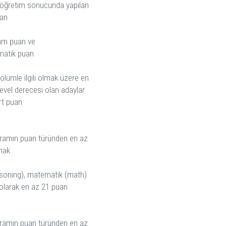
öğretim sonucunda yapılan
uan
am puan ve
matik puan
ölümle ilgili olmak üzere en
evel derecesi olan adaylar
rt puan
ramın puan türünden en az
mak
soning), matematik (math)
olarak en az 21 puan
ramın puan türünden en az