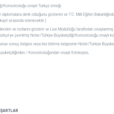
iği/Konsolosluğu onaylı Türkçe örneği:
nan diplomalara denk olduğunu gösteren ve T.C. Milli Eğitim Bakanlığınd
ayıt sırasında istenecektir.)
ı dersleri ve notlarını gösterir ve Lise Müdürlüğü tarafından onaylanmış
kçe’ye çevrilmiş Noter/Türkiye Büyükelçiliği/Konsolosluğu onaylı kopy
t sınav sonuç belgesi veya lise bitirme belgesinin Noter/Türkiye Büyüke
üyükelçiliğinden / Konsolosluğundan onaylı fotokopisi,
-ŞARTLAR