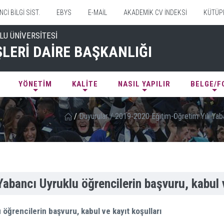
Cİ BİLGİ SİST.
EBYS
E-MAİL
AKADEMİK CV İNDEKSİ
KÜTÜP
LU ÜNİVERSİTESİ
ŞLERİ DAİRE BAŞKANLIĞI
YÖNETİM
KALİTE
NASIL YAPILIR
BELGE/
/
Duyurular
/
2019-2020 Eğitim-Öğretim Yılı Yaban
abancı Uyruklu öğrencilerin başvuru, kabul v
öğrencilerin başvuru, kabul ve kayıt koşulları