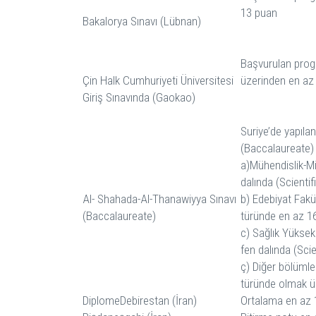
13 puan
Bakalorya Sınavı (Lübnan)
Başvurulan prog
Çin Halk Cumhuriyeti Üniversitesi
üzerinden en az
Giriş Sınavında (Gaokao)
Suriye’de yapıla
(Baccalaureate)
a)Mühendislik-Mi
dalında (Scienti
Al- Shahada-Al-Thanawiyya Sınavı
b) Edebiyat Fakül
(Baccalaureate)
türünde en az 1
c) Sağlık Yüksek
fen dalında (Sci
ç) Diğer bölümler 
türünde olmak ü
DiplomeDebirestan (İran)
Ortalama en az 