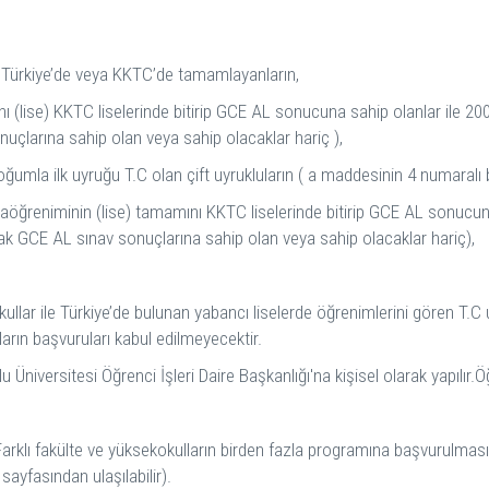
ı Türkiye’de veya KKTC’de tamamlayanların,
(lise) KKTC liselerinde bitirip GCE AL sonucuna sahip olanlar ile 2005
onuçlarına sahip olan veya sahip olacaklar hariç ),
mla ilk uyruğu T.C olan çift uyrukluların ( a maddesinin 4 numaralı be
taöğreniminin (lise) tamamını KKTC liselerinde bitirip GCE AL sonucuna
larak GCE AL sınav sonuçlarına sahip olan veya sahip olacaklar hariç),
okullar ile Türkiye’de bulunan yabancı liselerde öğrenimlerini gören T
arın başvuruları kabul edilmeyecektir.
Üniversitesi Öğrenci İşleri Daire Başkanlığı'na kişisel olarak yapılır.Öğ
arklı fakülte ve yüksekokulların birden fazla programına başvurulması 
ayfasından ulaşılabilir).