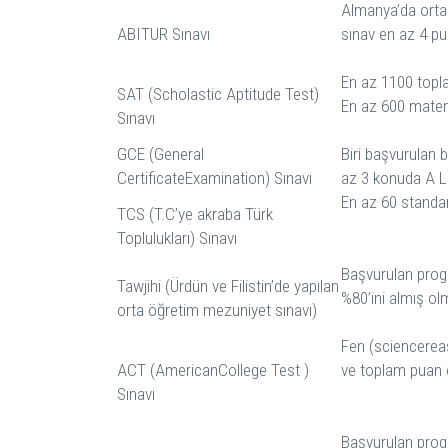
Almanya’da orta
ABITUR Sınavı
sınav en az 4 p
En az 1100 topl
SAT (Scholastic Aptitude Test)
En az 600 mate
Sınavı
GCE (General
Biri başvurulan b
CertificateExamination) Sınavı
az 3 konuda A L
En az 60 standa
TCS (T.C’ye akraba Türk
Toplulukları) Sınavı
Başvurulan prog
Tawjihi (Ürdün ve Filistin’de yapılan
%80’ini almış ol
orta öğretim mezuniyet sınavı)
Fen (sciencerea
ACT (AmericanCollege Test )
ve toplam puan 
Sınavı
Başvurulan prog