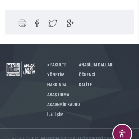
< FAKÜLTE
ANABİLİM DALLARI
YÖNETİM
ÖĞRENCİ
HAKKINDA
KALİTE
ARAŞTIRMA
AKADEMİK KADRO
İLETİŞİM
Copyright ©
T.C. MARDİN ARTUKLU ÜNİVERSİTESİ