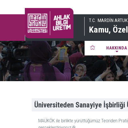
T.C. MARDİN ARTUK
Kamu, Özel 
HAKKINDA
Üniversiteden Sanayiye İşbirliğ
MAÜKÖK ile birlikte yürüttüğümüz Teoriden Pratiğ
gerçekleştiriyoruz🎉