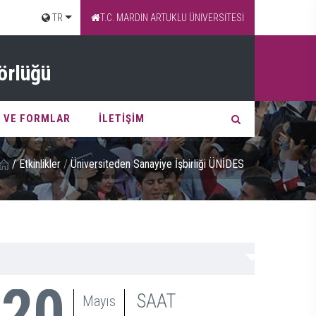
TR
T.C. MARDİN ARTUKLU ÜNİVERSİTESİ
örlüğü
 VE FORMLAR
İLETİŞİM
/
Etkinlikler
/
Üniversiteden Sanayiye İşbirliği ÜNİDES
20
SAAT
Mayıs