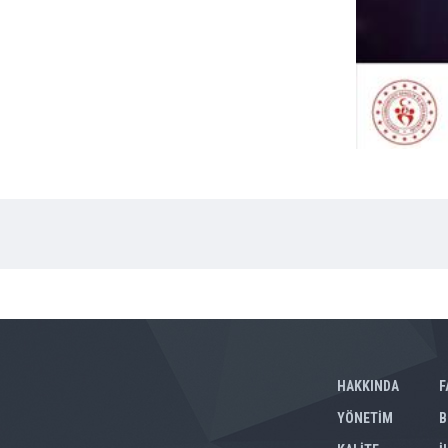
HAKKINDA
F
YÖNETİM
B