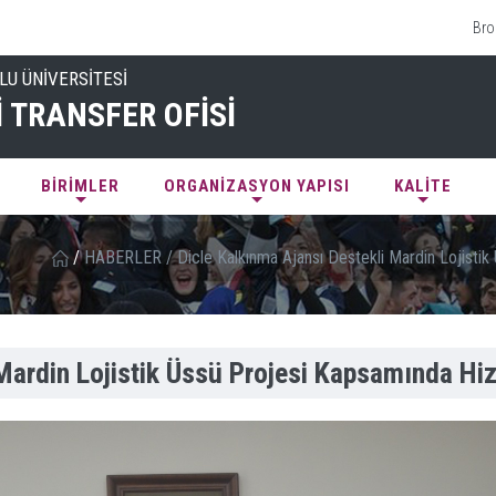
Bro
LU ÜNİVERSİTESİ
 TRANSFER OFİSİ
BİRİMLER
ORGANİZASYON YAPISI
KALİTE
/
HABERLER
/
Dicle Kalkınma Ajansı Destekli Mardin Lojist
 Mardin Lojistik Üssü Projesi Kapsamında H