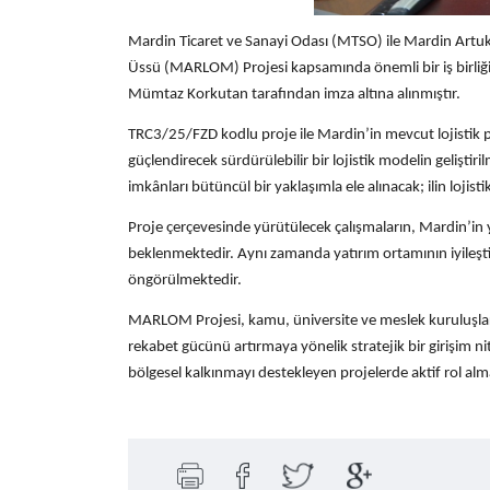
Mardin Ticaret ve Sanayi Odası (MTSO) ile Mardin Artukl
Üssü (MARLOM) Projesi kapsamında önemli bir iş birliğ
Mümtaz Korkutan tarafından imza altına alınmıştır.
TRC3/25/FZD kodlu proje ile Mardin’in mevcut lojistik pot
güçlendirecek sürdürülebilir bir lojistik modelin gelişt
imkânları bütüncül bir yaklaşımla ele alınacak; ilin lojist
Proje çerçevesinde yürütülecek çalışmaların, Mardin’in ya
beklenmektedir. Aynı zamanda yatırım ortamının iyileştiri
öngörülmektedir.
MARLOM Projesi, kamu, üniversite ve meslek kuruluşları 
rekabet gücünü artırmaya yönelik stratejik bir girişim nit
bölgesel kalkınmayı destekleyen projelerde aktif rol alm