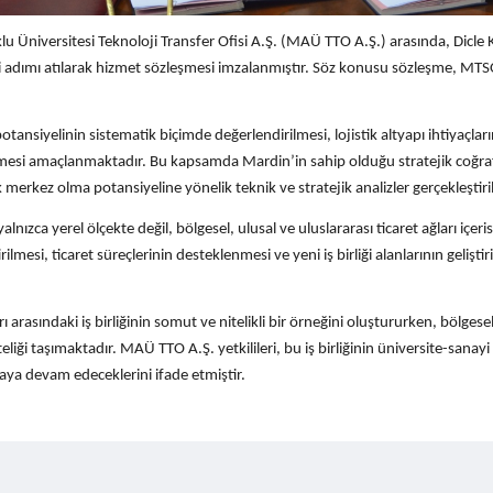
u Üniversitesi Teknoloji Transfer Ofisi A.Ş. (MAÜ TTO A.Ş.) arasında, Dicle 
i adımı atılarak hizmet sözleşmesi imzalanmıştır. Söz konusu sözleşme, MT
ansiyelinin sistematik biçimde değerlendirilmesi, lojistik altyapı ihtiyaçların
irilmesi amaçlanmaktadır. Bu kapsamda Mardin’in sahip olduğu stratejik coğraf
ik merkez olma potansiyeline yönelik teknik ve stratejik analizler gerçekleştiril
lnızca yerel ölçekte değil, bölgesel, ulusal ve uluslararası ticaret ağları i
lmesi, ticaret süreçlerinin desteklenmesi ve yeni iş birliği alanlarının gelişt
arasındaki iş birliğinin somut ve nitelikli bir örneğini oluştururken, bölg
eliği taşımaktadır. MAÜ TTO A.Ş. yetkilileri, bu iş birliğinin üniversite-sanay
aya devam edeceklerini ifade etmiştir.