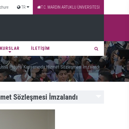
chure
TR
T.C. MARDİN ARTUKLU ÜNİVERSİTESİ
KURSLAR
İLETİŞİM
ik Üssü Projesi Kapsamında Hizmet Sözleşmesi İmzalandı
izmet Sözleşmesi İmzalandı