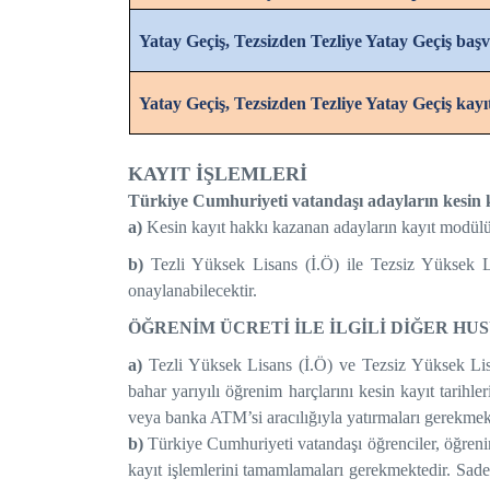
Yatay Geçiş, Tezsizden Tezliye Yatay Geçiş başv
Yatay Geçiş, Tezsizden Tezliye Yatay Geçiş kayı
KAYIT İŞLEMLERİ
Türkiye Cumhuriyeti vatandaşı adayların kesin kay
a)
Kesin kayıt hakkı kazanan adayların kayıt modülüne
b)
Tezli Yüksek Lisans (İ.Ö) ile Tezsiz Yüksek Lis
onaylanabilecektir.
ÖĞRENİM ÜCRETİ İLE İLGİLİ DİĞER HU
a)
Tezli Yüksek Lisans (İ.Ö) ve Tezsiz Yüksek Lis
bahar yarıyılı öğrenim harçlarını kesin kayıt tarihl
veya banka ATM’si aracılığıyla yatırmaları gerekmek
b)
Türkiye Cumhuriyeti vatandaşı öğrenciler, öğrenim
kayıt işlemlerini tamamlamaları gerekmektedir.
Sade