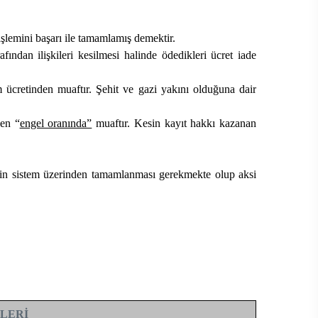
 işlemini başarı ile tamamlamış demektir.
ından ilişkileri kesilmesi halinde ödedikleri ücret iade
 ücretinden muaftır. Şehit ve gazi yakını olduğuna dair
den “
engel oranında”
muaftır. Kesin kayıt hakkı kazanan
minin sistem üzerinden tamamlanması gerekmekte olup aksi
TLERİ