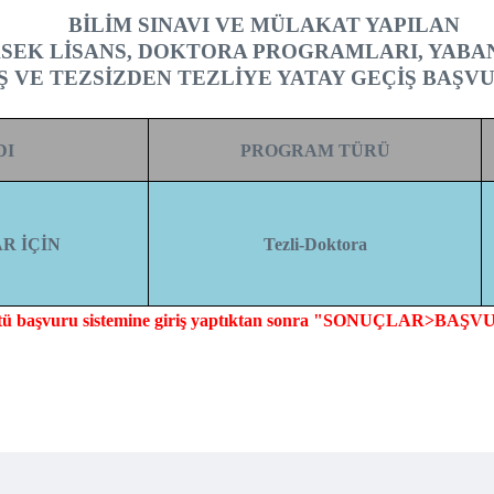
BİLİM SINAVI VE MÜLAKAT YAPILAN
KSEK LİSANS, DOKTORA PROGRAMLARI, YABA
Ş VE TEZSİZDEN TEZLİYE YATAY GEÇİŞ BAŞV
DI
PROGRAM TÜRÜ
R İÇİN
Tezli-Doktora
nstitü başvuru sistemine giriş yaptıktan sonra "SONUÇ