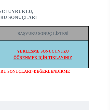
NCI UYRUKLU,
URU SONUÇLARI
BAŞVURU SONUÇ LİSTESİ
YERLEŞME SONUCUNUZU
ÖĞRENMEK İÇİN TIKLAYINIZ
LAR>BAŞVURU SONUÇLARI>DEĞERLENDİRME