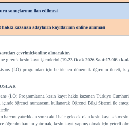
uru sonuçlarının ilan edilmesi
t hakkı kazanan adayların kayıtlarının online alınması
ıtları çevrimiçi/online alınacaktır.
 girerek kesin kayıt işlemlerini (
19-23 Ocak 2026 Saat:17.00’a ka
ans (İ.Ö) programları için belirlenen dönemlik öğrenim ücreti, kayı
SUSLAR
ans (İ.Ö) Programlarına kesin kayıt hakkı kazanan Türkiye Cumhuriy
eri içinde öğrenci numarasını kullanarak Öğrenci Bilgi Sistemi ile ente
tedir.
 harcını yatırdıktan sonra aktif hale gelecek olan kesin kayıt sekmesin
ce öğrenim harcını yatırmak, kesin kayıt yapmış olmak için yeterli ol