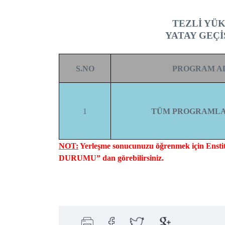
TEZLİ YÜ
YATAY GEÇİ
S.NO
PROGRAM A
1
TÜM PROGRAMLA
NOT:
Yerleşme sonucunuzu öğrenmek için E
DURUMU” dan görebilirsiniz.