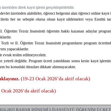
zerinden direk kayıt işlemi gerçekleştirilebilir.
devlet üzerinden alabilirler, öğrenci belgesini alan öğrenci online kayıt
rin her ne sebeple olursa olsun kayıt sildirmeleri veya Enstitü taraf
 II. Öğretim Tezsiz lisansüstü öğrenim hakkı kazanan adaylar program
klardır.
 Tezli ve II. Öğretim Tezsiz lisansüstü programların program ücretin
vuru yapacaklardır.
r evrak teslim edilmeyecektir.
 yeterli değildir. Program ücreti yatırdıktan sonra kesin kayıt işle
rın bu konudaki itirazları dikkate alınmayacaktır.
klayınız.
(19-23 Ocak 2026’da aktif olacak)
 Ocak 2026’da aktif olacak)
2024-2025 BAHAR DÖNEMİ LİSANSÜSTÜ ÖĞRENİM ÜCRE