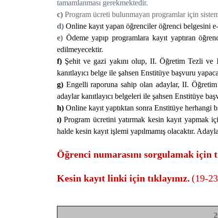
tamamlanması gerekmektedir.
c)
Program ücreti bulunmayan programlar için sistem ü
d)
Online kayıt yapan öğrenciler öğrenci belgesini e-
e)
Ödeme yapıp programlara kayıt yaptıran öğrencile
edilmeyecektir.
f)
Şehit ve gazi yakını olup, II. Öğretim Tezli ve
kanıtlayıcı belge ile şahsen Enstitüye başvuru yapaca
g)
Engelli raporuna sahip olan adaylar, II. Öğretim
adaylar kanıtlayıcı belgeleri ile şahsen Enstitüye baş
h)
Online kayıt yaptıktan sonra Enstitüye herhangi bi
ı)
Program ücretini yatırmak kesin kayıt yapmak için
halde kesin kayıt işlemi yapılmamış olacaktır. Adayla
Öğrenci numarasını sorgulamak için tı
Kesin kayıt linki için tıklayınız.
(19-23