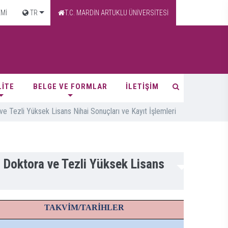
EMİ
TR
T.C. MARDİN ARTUKLU ÜNİVERSİTESİ
LİTE
BELGE VE FORMLAR
İLETİŞİM
 ve Tezli Yüksek Lisans Nihai Sonuçları ve Kayıt İşlemleri
) Doktora ve Tezli Yüksek Lisans
TAKVİM/TARİHLER