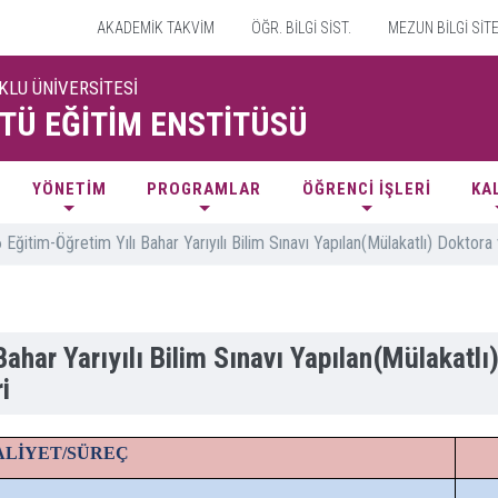
AKADEMİK TAKVİM
ÖĞR. BİLGİ SİST.
MEZUN BİLGİ SİT
KLU ÜNİVERSİTESİ
TÜ EĞİTİM ENSTİTÜSÜ
YÖNETİM
PROGRAMLAR
ÖĞRENCİ İŞLERİ
KA
ğitim-Öğretim Yılı Bahar Yarıyılı Bilim Sınavı Yapılan(Mülakatlı) Doktora
ahar Yarıyılı Bilim Sınavı Yapılan(Mülakatlı
i
ALİYET/SÜREÇ