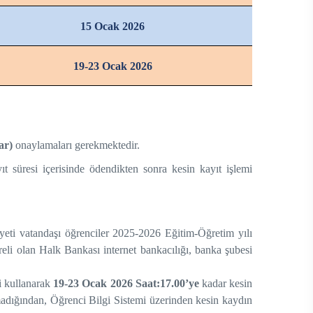
15 Ocak 2026
19-23 Ocak 2026
dar)
onaylamaları gerekmektedir.
t süresi içerisinde ödendikten sonra kesin kayıt işlemi
eti vatandaşı öğrenciler 2025-2026 Eğitim-Öğretim yılı
greli olan Halk Bankası internet bankacılığı, banka şubesi
i kullanarak
19-23 Ocak 2026 Saat:17.00’ye
kadar kesin
madığından, Öğrenci Bilgi Sistemi üzerinden kesin kaydın