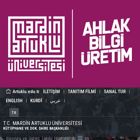
Artuklu.edu.tr
İLETİŞİM
TANITIM FİLMİ
SANAL TUR
|
|
|
ENGLISH
KURDÎ
عربي
|
|
|
TR
/
İhaleler
/
T.C. MARDİN ARTUKLU ÜNİVERSİTESİ
KÜTÜPHANE VE DOK. DAİRE BAŞKANLIĞI
Kütüphane Ve Dokümantasyon Daire Başkanlığı "İndekslere
Başvuru ve Süreç Takibi Hizmeti" Alım İlanı