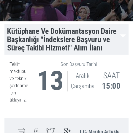
Kütüphane Ve Dokümantasyon Daire
Başkanlığı "İndekslere Başvuru ve
Süreç Takibi Hizmeti" Alım İlanı
Teklif
Son Başvuru Tarihi
13
mektubu
SAAT
Aralık
ve teknik
15:00
şartname
Çarşamba
için
tıklayınız.
T.C. Mardin Artuklu