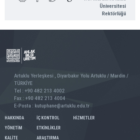
Üniversitesi
Rektörlüğü
Artuklu Yerleşkesi , Diyarbakır Yolu Artuklu / Mardin /
TÜRKİYE
Tel : +90 482 213 4002
Fax : +90 482 213 4004
E-Posta : kutuphane@artuklu.edu.tr
HAKKINDA
İÇ KONTROL
HİZMETLER
YÖNETİM
ETKİNLİKLER
KALİTE
ARAŞTIRMA