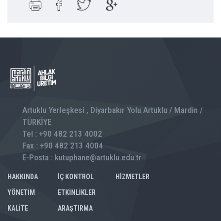
Artuklu Yerleşkesi , Diyarbakır Yolu Artuklu / Mardin /
TÜRKİYE
Tel : +90 482 213 4002
Fax : +90 482 213 4004
E-Posta : kutuphane@artuklu.edu.tr
HAKKINDA
İÇ KONTROL
HİZMETLER
YÖNETİM
ETKİNLİKLER
KALİTE
ARAŞTIRMA