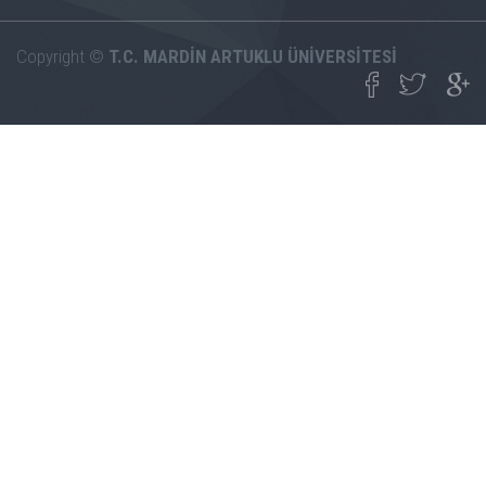
Copyright ©
T.C. MARDİN ARTUKLU ÜNİVERSİTESİ