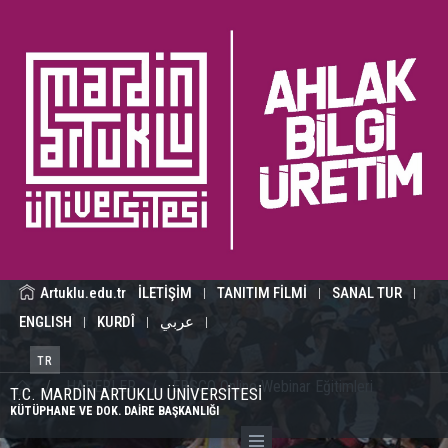
Artuklu.edu.tr
İLETİŞİM
TANITIM FİLMİ
SANAL TUR
|
|
|
ENGLISH
KURDÎ
عربي
|
|
|
TR
/
HABERLER
/
EBSCO Online Webinar Eğitimleri
T.C. MARDİN ARTUKLU ÜNİVERSİTESİ
KÜTÜPHANE VE DOK. DAİRE BAŞKANLIĞI