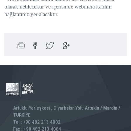
olarak iletilecektir ve içerisinde webinara katılım
bağlantınız yer alacaktır.
Artuklu Yerleşkesi , Diyarbakır Yolu Artuklu / Mardin /
TÜRKİYE
Tel : +90 482 213 4002
Fax : +90 482 213 4004