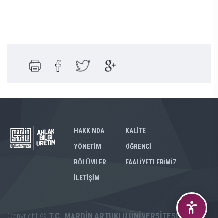
.
HAKKINDA
KALİTE
YÖNETİM
ÖĞRENCİ
BÖLÜMLER
FAALİYETLERİMİZ
İLETİŞİM
Copyright ©
T.C. MARDİN ARTUKLU ÜNİVERSİTESİ