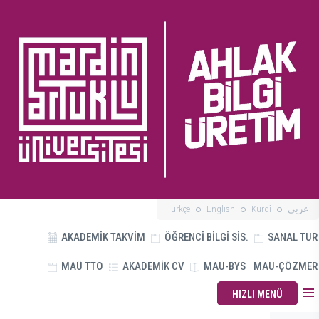
Türkçe
English
Kurdî
عربي
AKADEMİK TAKVİM
ÖĞRENCİ BİLGİ SİS.
SANAL TUR
MAÜ TTO
AKADEMİK CV
MAU-BYS
MAU-ÇÖZMER
HIZLI MENÜ