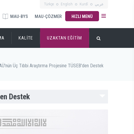
Türkçe
English
Kurdî
عربي
MAU-BYS
MAU-ÇÖZMER
HIZLI MENÜ
MA
KALİTE
UZAKTAN EĞİTİM
Ü'nün Üç Tıbbi Araştırma Projesine TÜSEB'den Destek
den Destek