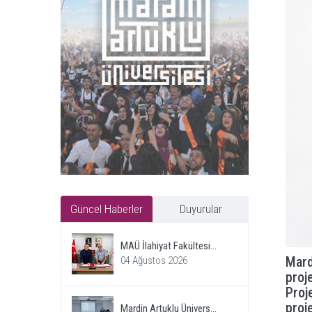
Güncel Haberler
Duyurular
MAÜ İlahiyat Fakültesi...
Mard
04 Ağustos 2026
proj
Proj
proj
Mardin Artuklu Ünivers...