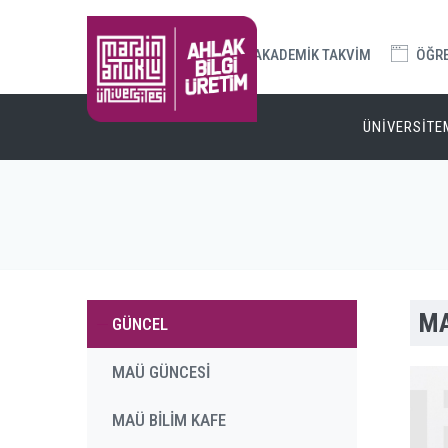
AKADEMİK TAKVİM
ÖĞREN
ÜNİVERSİTE
MA
GÜNCEL
MAÜ GÜNCESİ
MAÜ BİLİM KAFE