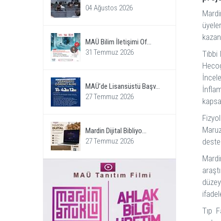
04 Ağustos 2026
Mardi
üyele
kazan
MAÜ Bilim İletişimi Of...
31 Temmuz 2026
Tıbbi
Hecog
İncel
MAÜ’de Lisansüstü Başv...
İnfla
27 Temmuz 2026
kapsa
Fizyo
Maruzi
Mardin Dijital Bibliyo...
27 Temmuz 2026
deste
Mardi
araşt
düzey
ifadel
Tıp F