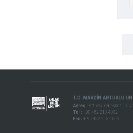
T.C. MARDİN ARTUKLU ÜN
Adres :
Artuklu Yerleşkesi , Diy
Tel :
+90 482 213 4002
Fax :
+ 90 482 213 4004