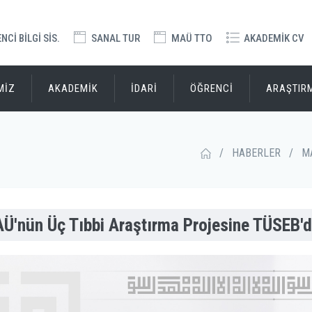
Cİ BİLGİ SİS.
SANAL TUR
MAÜ TTO
AKADEMİK CV
MİZ
AKADEMİK
İDARİ
ÖĞRENCİ
ARAŞTIR
/
HABERLER
/
MA
Ü'nün Üç Tıbbi Araştırma Projesine TÜSEB'