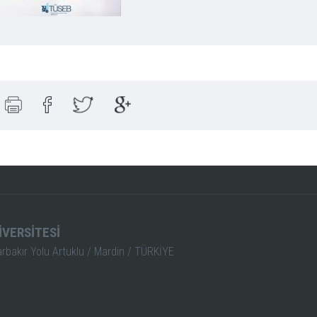
İVERSİTESİ
arbakır Yolu Artuklu / Mardin / TÜRKİYE