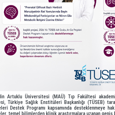
in Artuklu Üniversitesi (MAÜ) Tıp Fakültesi akademi
esi, Türkiye Sağlık Enstitüleri Başkanlığı (TÜSEB) ta
eleri Destek Programı kapsamında desteklenmeye hak k
eler, temel bilimlerden klinik araştırmalara uzanan geniş 