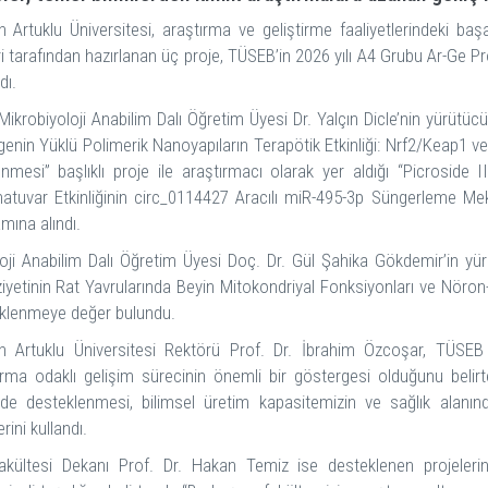
n Artuklu Üniversitesi, araştırma ve geliştirme faaliyetlerindeki başa
ri tarafından hazırlanan üç proje, TÜSEB’in 2026 yılı A4 Grubu Ar-Ge
dı.
 Mikrobiyoloji Anabilim Dalı Öğretim Üyesi Dr. Yalçın Dicle’nin yürütü
enin Yüklü Polimerik Nanoyapıların Terapötik Etkinliği: Nrf2/Keap1 ve
enmesi” başlıklı proje ile araştırmacı olarak yer aldığı “Picroside
matuvar Etkinliğinin circ_0114427 Aracılı miR-495-3p Süngerleme Me
mına alındı.
loji Anabilim Dalı Öğretim Üyesi Doç. Dr. Gül Şahika Gökdemir’in yürü
yetinin Rat Yavrularında Beyin Mitokondriyal Fonksiyonları ve Nöron-Gl
klenmeye değer bulundu.
n Artuklu Üniversitesi Rektörü Prof. Dr. İbrahim Özcoşar, TÜSEB
ırma odaklı gelişim sürecinin önemli bir göstergesi olduğunu belirt
de desteklenmesi, bilimsel üretim kapasitemizin ve sağlık alanında
erini kullandı.
akültesi Dekanı Prof. Dr. Hakan Temiz ise desteklenen projeleri