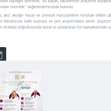
iyeli taşıdığını belirterek, “Bu başarı, fakültemizin araştırma altyapı
ından önemlidir.” değerlendirmesinde bulundu.
, akut akciğer hasarı ve çevresel maruziyetlerin nörolojik etkileri gi
leri literatürüne katkı sunması ve yeni araştırmalara zemin oluşturm
m stratejisi doğrultusunda ulusal ve uluslararası fon kaynaklarından y