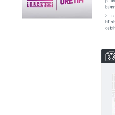
potans
bakım
Sepsis
bilim
gelişi