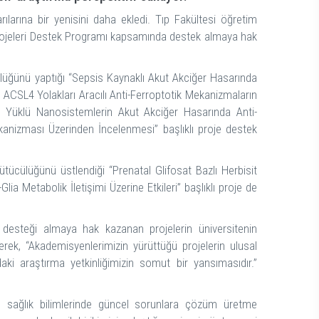
rılarına bir yenisini daha ekledi. Tıp Fakültesi öğretim
 Projeleri Destek Programı kapsamında destek almaya hak
cülüğünü yaptığı “Sepsis Kaynaklı Akut Akciğer Hasarında
 ACSL4 Yolakları Aracılı Anti-Ferroptotik Mekanizmaların
 II Yüklü Nanosistemlerin Akut Akciğer Hasarında Anti-
kanizması Üzerinden İncelenmesi” başlıklı proje destek
tücülüğünü üstlendiği “Prenatal Glifosat Bazlı Herbisit
ia Metabolik İletişimi Üzerine Etkileri” başlıklı proje de
 desteği almaya hak kazanan projelerin üniversitenin
erek, “Akademisyenlerimizin yürüttüğü projelerin ulusal
ki araştırma yetkinliğimizin somut bir yansımasıdır.”
n sağlık bilimlerinde güncel sorunlara çözüm üretme