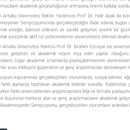
ırmacıların akademik görünürlüğünün artmasına önemli katkılar sunduğu
n Artuklu Üniversitesi Rektör Yardımcısı Prof. Dr. Hıdır Apak da 
misyenler Sempozyumu’nda gerçekleştirdiğini ifade ederek bugün a
mik emeğin, bilimsel istikrarın ve sürekli gelişimin önemli bir gös
ik süreçlerde aktif rol üstlenmelerinin üniversitelerin bilimsel dinamizm
n Artuklu Üniversitesi Rektörü Prof. Dr. İbrahim Özcoşar ise üniversit
ceyi geliştiren ve akademik vizyon inşa eden yapılar olduğunu 
malarını özgür akademik ortamlarda paylaşabilmelerinin üniversiteler
inler arası etkileşimi güçlendiren ve genç araştırmacıları destekleyen 
zyum kapsamında gerçekleştirilen oturumlarda; sosyal bilimler, eğitim
 farklı alanlarda hazırlanan akademik bildiriler sunuldu. Katılımcıla
rken farklı üniversitelerden araştırmacılarla bilgi ve tecrübe paylaşım
sel düşünceyi merkeze alan ve genç araştırmacıların akademik gelişi
Akademisyenler Sempozyumu, gerçekleştirilen oturumların ardından 