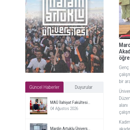
Mard
Akad
öğre
Genç 
çalış
bir ar
Güncel Haberler
Duyurular
Ünive
Düzen
MAÜ İlahiyat Fakültesi...
alanı
04 Ağustos 2026
çalışm
Kadim
akade
Mardin Artuklu Ünivers...