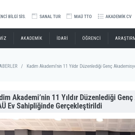
Cİ BİLGİ SİS.
SANAL TUR
MAÜ TTO
AKADEMİK CV
MİZ
AKADEMİK
İDARİ
ÖĞRENCİ
ARAŞTIR
ABERLER
/
Kadim Akademi’nin 11 Yıldır Düzenlediği Genç Akademisy
dim Akademi’nin 11 Yıldır Düzenlediği Ge
Ü Ev Sahipliğinde Gerçekleştirildi