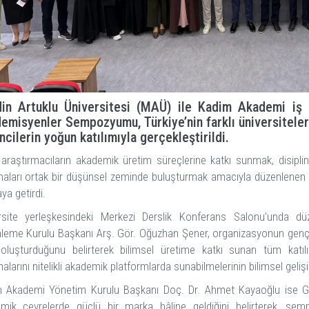
in Artuklu Üniversitesi (MAÜ) ile Kadim Akademi iş b
emisyenler Sempozyumu, Türkiye’nin farklı üniversiteler
ncilerin yoğun katılımıyla gerçekleştirildi.
araştırmacıların akademik üretim süreçlerine katkı sunmak, disiplin
maları ortak bir düşünsel zeminde buluşturmak amacıyla düzenlenen
aya getirdi.
rsite yerleşkesindeki Merkezi Derslik Konferans Salonu’unda
leme Kurulu Başkanı Arş. Gör. Oğuzhan Şener, organizasyonun genç 
 oluşturduğunu belirterek bilimsel üretime katkı sunan tüm katıl
alarını nitelikli akademik platformlarda sunabilmelerinin bilimsel geli
 Akademi Yönetim Kurulu Başkanı Doç. Dr. Ahmet Kayaoğlu ise Ge
mik çevrelerde güçlü bir marka hâline geldiğini belirterek, s