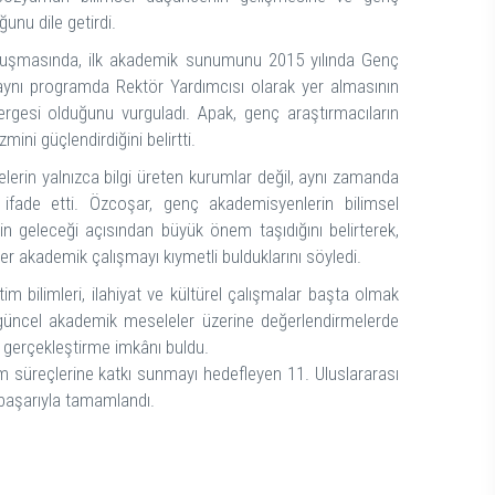
nu dile getirdi.
konuşmasında, ilk akademik sunumunu 2015 yılında Genç
ynı programda Rektör Yardımcısı olarak yer almasının
tergesi olduğunu vurguladı. Apak, genç araştırmacıların
ini güçlendirdiğini belirtti.
elerin yalnızca bilgi üreten kurumlar değil, aynı zamanda
ifade etti. Özcoşar, genç akademisyenlerin bilimsel
in geleceği açısından büyük önem taşıdığını belirterek,
her akademik çalışmayı kıymetli bulduklarını söyledi.
 bilimleri, ilahiyat ve kültürel çalışmalar başta olmak
r, güncel akademik meseleler üzerine değerlendirmelerde
ı gerçekleştirme imkânı buldu.
m süreçlerine katkı sunmayı hedefleyen 11. Uluslararası
başarıyla tamamlandı.