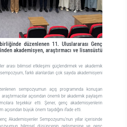
irliğinde düzenlenen 11. Uluslararası Genç
inden akademisyen, araştırmacı ve lisansüstü
ler arası bilimsel etkileşimi güçlendirmek ve akademik
 sempozyum, farklı alanlardan çok sayıda akademisyeni
 düzenlenen sempozyumun açış programında konuşan
araştırmacılar açısından önemli bir akademik paylaşım
ımcılara teşekkür etti. Şener, genç akademisyenlerin
şim açısından büyük önem taşıdığını ifade etti.
nç Akademisyenler Sempozyumu’nun yıllar içerisinde
empozyumun bilimsel düşüncenin gelişmesine ve genç