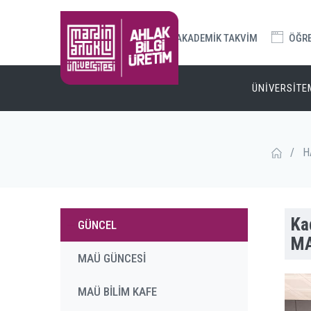
AKADEMİK TAKVİM
ÖĞREN
ÜNİVERSİTE
/
H
Ka
GÜNCEL
MA
MAÜ GÜNCESİ
MAÜ BİLİM KAFE