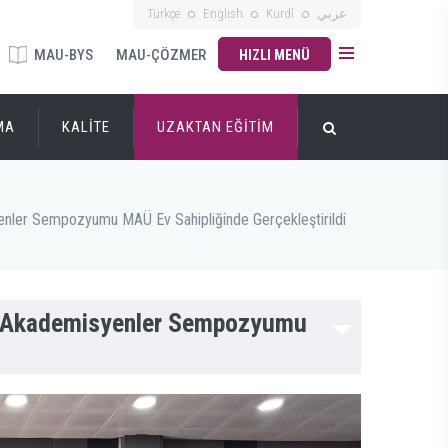
Türkçe
English
Kurdî
عربي
MAU-BYS
MAU-ÇÖZMER
HIZLI MENÜ
MA
KALİTE
UZAKTAN EĞİTİM
enler Sempozyumu MAÜ Ev Sahipliğinde Gerçekleştirildi
nç Akademisyenler Sempozyumu