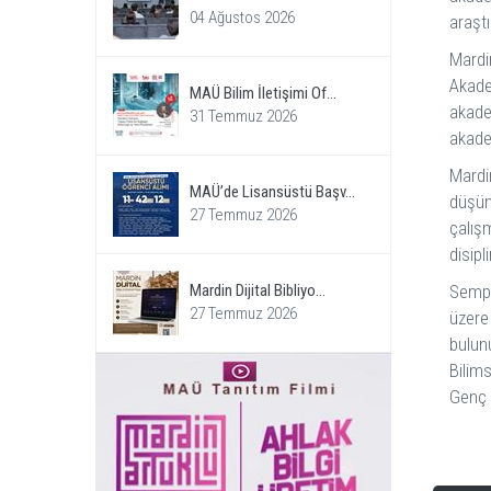
04 Ağustos 2026
araşt
Mardi
Akade
MAÜ Bilim İletişimi Of...
akade
31 Temmuz 2026
akadem
Mardi
MAÜ’de Lisansüstü Başv...
düşün
27 Temmuz 2026
çalış
disipl
Sempo
Mardin Dijital Bibliyo...
27 Temmuz 2026
üzere
bulunu
Bilim
Genç 