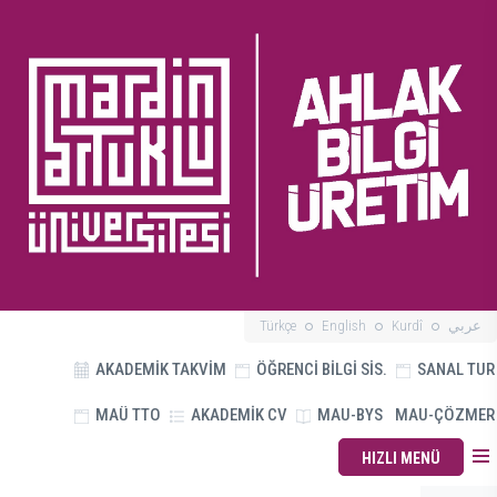
Türkçe
English
Kurdî
عربي
AKADEMİK TAKVİM
ÖĞRENCİ BİLGİ SİS.
SANAL TUR
MAÜ TTO
AKADEMİK CV
MAU-BYS
MAU-ÇÖZMER
HIZLI MENÜ