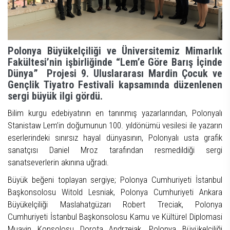
Polonya Büyükelçiliği ve Üniversitemiz Mimarlık
Fakültesi’nin işbirliğinde “Lem’e Göre Barış İçinde
Dünya” Projesi 9. Uluslararası Mardin Çocuk ve
Gençlik Tiyatro Festivali kapsamında düzenlenen
sergi büyük ilgi gördü.
Bilim kurgu edebiyatının en tanınmış yazarlarından, Polonyalı
Stanistaw Lem’in doğumunun 100. yıldönümü vesilesi ile yazarın
eserlerindeki sınırsız hayal dünyasının, Polonyalı usta grafik
sanatçısı Daniel Mroz tarafından resmedildiği sergi
sanatseverlerin akınına uğradı.
Büyük beğeni toplayan sergiye; Polonya Cumhuriyeti İstanbul
Başkonsolosu Witold Lesniak, Polonya Cumhuriyeti Ankara
Büyükelçiliği Maslahatgüzarı Robert Treciak, Polonya
Cumhuriyeti İstanbul Başkonsolosu Kamu ve Kültürel Diplomasi
Muavin Konsolosu Dorota Andrzejak, Polonya Büyükelçiliği