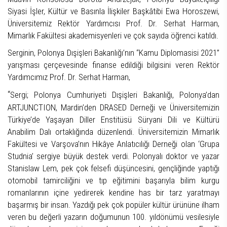
Siyasi İşler, Kültür ve Basınla İlişkiler Başkâtibi Ewa Horoszewi,
Üniversitemiz Rektör Yardımcısı Prof. Dr. Serhat Harman,
Mimarlık Fakültesi akademisyenleri ve çok sayıda öğrenci katıldı.
Serginin, Polonya Dışişleri Bakanlığı’nın “Kamu Diplomasisi 2021”
yarışması çerçevesinde finanse edildiği bilgisini veren Rektör
Yardımcımız Prof. Dr. Serhat Harman,
“
Sergi; Polonya Cumhuriyeti Dışişleri Bakanlığı, Polonya’dan
ARTJUNCTION, Mardin’den DRASED Derneği ve Üniversitemizin
Türkiye’de Yaşayan Diller Enstitüsü Süryani Dili ve Kültürü
Anabilim Dalı ortaklığında düzenlendi. Üniversitemizin Mimarlık
Fakültesi ve Varşova’nın Hikâye Anlatıcılığı Derneği olan ‘Grupa
Studnia’ sergiye büyük destek verdi.
Polonyalı doktor ve yazar
Stanislaw Lem, pek çok felsefi düşüncesini, gençliğinde yaptığı
otomobil tamirciliğini ve tıp eğitimini başarıyla bilim kurgu
romanlarının içine yedirerek kendine has bir tarz yaratmayı
başarmış bir insan. Yazdığı pek çok popüler kültür ürününe ilham
veren bu değerli yazarın
doğumunun 100. yıldönümü vesilesiyle