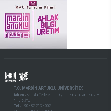
T.C. MARDİN ARTUKLU ÜNİVERSİTESİ
Adres :
Artuklu Yerleşkesi , Diyarbakır Yolu Artuklu / Mardin
/ TÜRKİYE
Tel :
+90 482 213 4002