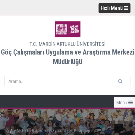
Hızlı Menü
T.C. MARDİN ARTUKLU ÜNİVERSİTESİ
Göç Çalışmaları Uygulama ve Araştırma Merkezi
Müdürlüğü
Menü
/
HABERLER
/
Sempozyum Özet Kitapçığı