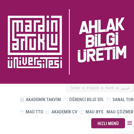
Türkçe
English
Kurdî
عربي
AKADEMİK TAKVİM
ÖĞRENCİ BİLGİ SİS.
SANAL TUR
MAÜ TTO
AKADEMİK CV
MAU-BYS
MAU-ÇÖZMER
HIZLI MENÜ