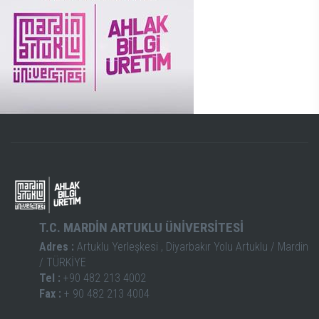
T.C. MARDİN ARTUKLU ÜNİVERSİTESİ
Adres :
Artuklu Yerleşkesi , Diyarbakır Yolu Artuklu / Mardin
/ TÜRKİYE
Tel :
+90 482 213 4002
Fax :
+ 90 482 213 4004