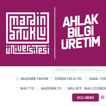
Türkçe
English
Kurdî
عربي
AKADEMİK TAKVİM
ÖĞRENCİ BİLGİ SİS.
SANAL TUR
MAÜ TTO
AKADEMİK CV
MAU-BYS
MAU-ÇÖZMER
HIZLI MENÜ