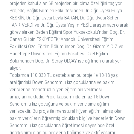
projeden kabul alan 68 projeden biri olma özelliğini taşıyor.
Projede, Sağlık Bilimleri Fakültesi’nden Dr. Öğr. Üyesi Hülya
KESKİN, Dr. Öğr. Üyesi Leyla BARAN, Dr. Öğr. Üyesi Seher
TANRIVERDİ ve Dr. Öğr. Üyesi Yeşim YEŞİL araştırmacı olarak
görev alırken Beden Eğitimi Spor Yüksekokulu’ndan Doç. Dr.
Canan Gülbin ESKİYECEK; Anadolu Üniversitesi Eğitim
Fakültesi Özel Eğitim Bölümünden Doç. Dr. Gizem YIDIZ ve
Hacettepe Üniversitesi Eğitim Fakültesi Özel Eğitim
Bölümünden Doç. Dr. Seray OLÇAY ise eğitmen olarak yer
alıyor.
Toplamda 110.330 TL destek alan bu proje ile 10-18 yaş
aralığındaki Down Sendromlu kız çocuklarına ve bakım
vericilerine menstrual hijyen eğitiminin verilmesi
amaçlanmaktadır. Proje kapsamında en az 15 Down
Sendromlu kız çocuğuna ve bakım vericisine eğitim
verilecektir. Bu proje ile menstural hijyen eğitimi almış olan
bakım vericilerin öğrenmiş oldukları bilgi ve becerilerin Down
Sendromlu kız çocuklarına öğretilmesi sayesinde özel
gereksinimi olan bu bireylerin bağımsız ve aktif yaşamı