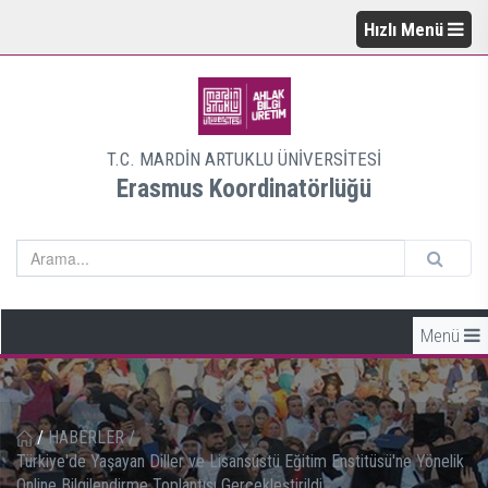
Hızlı Menü
T.C. MARDİN ARTUKLU ÜNİVERSİTESİ
Erasmus Koordinatörlüğü
Menü
/
HABERLER
/
Türkiye'de Yaşayan Diller ve Lisansüstü Eğitim Enstitüsü'ne Yönelik
Online Bilgilendirme Toplantısı Gerçekleştirildi.