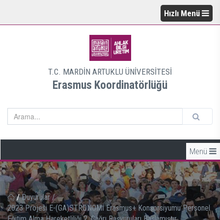
Hızlı Menü
T.C. MARDİN ARTUKLU ÜNİVERSİTESİ
Erasmus Koordinatörlüğü
Menü
/
Duyurular
/
2023 Projesi E-(GA)STRONOMİ Erasmus+ Konsorsiyumu Personel
Eğitim Alma Hareketliliği 2. Çağrı Başvuruları Başlamıştır.