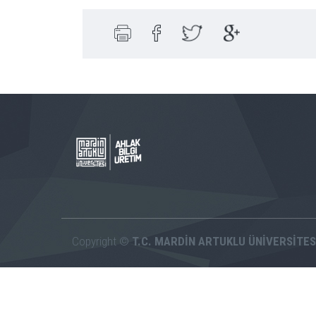
Copyright ©
T.C. MARDİN ARTUKLU ÜNİVERSİTES