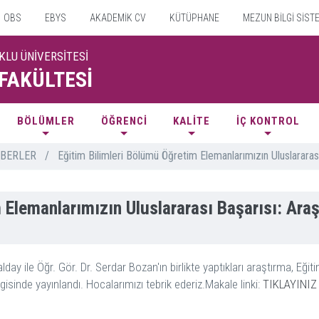
OBS
EBYS
AKADEMİK CV
KÜTÜPHANE
MEZUN BİLGİ SİST
KLU ÜNİVERSİTESİ
 FAKÜLTESİ
BÖLÜMLER
ÖĞRENCİ
KALİTE
İÇ KONTROL
BERLER
/
Eğitim Bilimleri Bölümü Öğretim Elemanlarımızın Uluslararas
 Elemanlarımızın Uluslararası Başarısı: Ara
ay ile Öğr. Gör. Dr. Serdar Bozan'ın birlikte yaptıkları araştırma, Eği
inde yayınlandı. Hocalarımızı tebrik ederiz.Makale linki:
TIKLAYINIZ