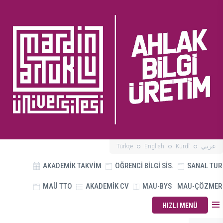
Türkçe
English
Kurdî
عربي
AKADEMİK TAKVİM
ÖĞRENCİ BİLGİ SİS.
SANAL TUR
MAÜ TTO
AKADEMİK CV
MAU-BYS
MAU-ÇÖZMER
HIZLI MENÜ