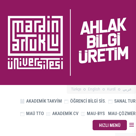
Türkçe
English
Kurdî
عربي
AKADEMİK TAKVİM
ÖĞRENCİ BİLGİ SİS.
SANAL TUR
MAÜ TTO
AKADEMİK CV
MAU-BYS
MAU-ÇÖZMER
HIZLI MENÜ