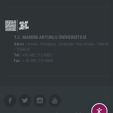
T.C. MARDİN ARTUKLU ÜNİVERSİTESİ
Adres :
Artuklu Yerleşkesi , Diyarbakır Yolu Artuklu / Mardin
/ TÜRKİYE
Tel :
+90 482 213 4002
Fax :
+ 90 482 213 4004