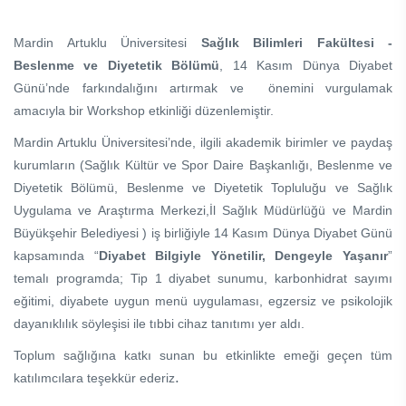
Mardin Artuklu Üniversitesi
Sağlık Bilimleri Fakültesi -
Beslenme ve Diyetetik Bölümü
, 14 Kasım Dünya Diyabet
Günü’nde farkındalığını artırmak ve önemini vurgulamak
amacıyla bir Workshop etkinliği düzenlemiştir.
Mardin Artuklu Üniversitesi’nde, ilgili akademik birimler ve paydaş
kurumların (Sağlık Kültür ve Spor Daire Başkanlığı, Beslenme ve
Diyetetik Bölümü, Beslenme ve Diyetetik Topluluğu ve Sağlık
Uygulama ve Araştırma Merkezi,İl Sağlık Müdürlüğü ve Mardin
Büyükşehir Belediyesi ) iş birliğiyle 14 Kasım Dünya Diyabet Günü
kapsamında “
Diyabet Bilgiyle Yönetilir, Dengeyle Yaşanır
”
temalı programda; Tip 1 diyabet sunumu, karbonhidrat sayımı
eğitimi, diyabete uygun menü uygulaması, egzersiz ve psikolojik
dayanıklılık söyleşisi ile tıbbi cihaz tanıtımı yer aldı.
Toplum sağlığına katkı sunan bu etkinlikte emeği geçen tüm
.
katılımcılara teşekkür ederiz