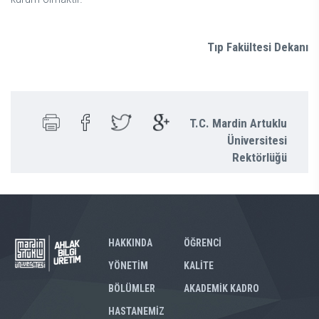
Tıp Fakültesi Dekanı
T.C. Mardin Artuklu
Üniversitesi
Rektörlüğü
HAKKINDA
ÖĞRENCİ
YÖNETİM
KALİTE
BÖLÜMLER
AKADEMİK KADRO
HASTANEMİZ