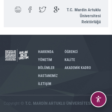
T.C. Mardin Artuklu
Üniversitesi
Rektörlüğü
HAKKINDA
ÖĞRENCİ
YÖNETİM
KALİTE
BÖLÜMLER
AKADEMİK KADRO
HASTANEMİZ
İLETİŞİM
Copyright ©
T.C. MARDİN ARTUKLU ÜNİVERSİTESİ