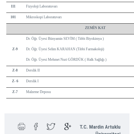
111
Fizyoloji Laboratuvarı
101
Mikroskopi Laboratuvarı
ZEMİN KAT
Dr. Öğr. Üyesi Bünyamin SEVİM ( Tıbbi Biyokimya )
Z-9
Dr. Öğr. Üyesi Selim KARAHAN (Tıbbi Farmakoloji)
Dr. Öğr. Üyesi Mehmet Nuri GÖRDÜK ( Halk Sağlığı )
Z-8
Derslik II
Z- 6
Derslik I
Z-7
Malzeme Deposu
T.C. Mardin Artuklu