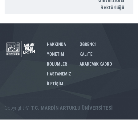
Üniversitesi
Rektörlüğü
HAKKINDA
ÖĞRENCİ
YÖNETİM
KALİTE
BÖLÜMLER
AKADEMİK KADRO
HASTANEMİZ
İLETİŞİM
Copyright ©
T.C. MARDİN ARTUKLU ÜNİVERSİTESİ