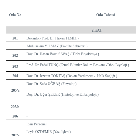
Oda No
Oda Tahsisi
2.KAT
201
Dekanlık (Prof. Dr. Hakan TEMİZ )
Abdulselam YILMAZ (Fakülte Sekreteri )
Doç. Dr. Hasan Basri SAVAŞ ( Tıbbi Biyokimya )
202
Prof. Dr. Erdal TUNÇ (Temel Bilimler Bölüm Başkanı -Tıbbi Biyoloji )
203
204
Doç. Dr. İzzettin TOKTAŞ (Dekan Yardımcısı - Halk Sağlığı )
Doç. Dr. Seda UĞRAŞ (Fizyoloji)
205/a
Doç. Dr.
Uğur ŞEKER (Histoloji ve Embriyoloji )
205/b
206
-
İdari Personel
Leyla ÖZDEMİR (Yazı İşleri )
207/a