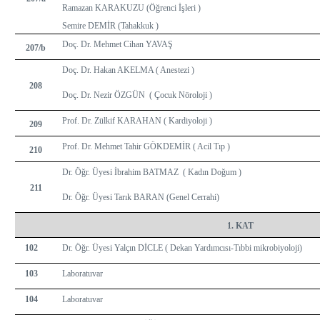
Ramazan KARAKUZU (Öğrenci İşleri )
Semire DEMİR (Tahakkuk )
Doç. Dr. Mehmet Cihan YAVAŞ
207/b
Doç. Dr. Hakan AKELMA ( Anestezi )
208
Doç. Dr. Nezir ÖZGÜN ( Çocuk Nöroloji )
Prof. Dr. Zülkif KARAHAN ( Kardiyoloji )
209
Prof. Dr. Mehmet Tahir GÖKDEMİR ( Acil Tıp )
210
Dr. Öğr. Üyesi İbrahim BATMAZ ( Kadın Doğum )
211
Dr. Öğr. Üyesi Tarık BARAN (Genel Cerrahi)
1. KAT
102
Dr. Öğr. Üyesi Yalçın DİCLE ( Dekan Yardımcısı-Tıbbi mikrobiyoloji)
103
Laboratuvar
104
Laboratuvar