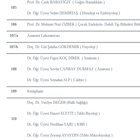
Prof. Dr. Cenk BABAYİĞİT ( Göğüs Hastalıkları )
105
Dr. Öğr. Üyesi Selim DEMİRTAŞ ( Histoloji ve Embriyoloji )
106
Prof. Dr. Mehmet Nuri ÖZBEK ( Çocuk Endokrin- Dahili Tıp Bilimleri Böl
107/a
Anatomi Laboratuvarı
107/b
Doç. Dr. Gül Şahika GÖKDEMİR ( Fizyoloji )
Dr. Öğr. Üyesi Figen KOÇ DİREK ( Anatomi )
108
Dr. Öğr. Üyesi Sevda CANBAY DURMAZ ( Anatomi )
Dr. Öğr. Üyesi Semahat ALP ( Cildiye )
109
Kütüphane
Doç. Dr. Vasfiye DEĞER (Halk Sağlığı)
Dr. Öğr. Üyesi Hasret ECEVİT ( Tıbbi Biyoloji )
110
Dr. Öğr. Üyesi Neslihan SARI ( KBB )
Dr. Öğr. Üyesi Zeynep AYAYDIN (Tıbbi Mikrobiyoloji )