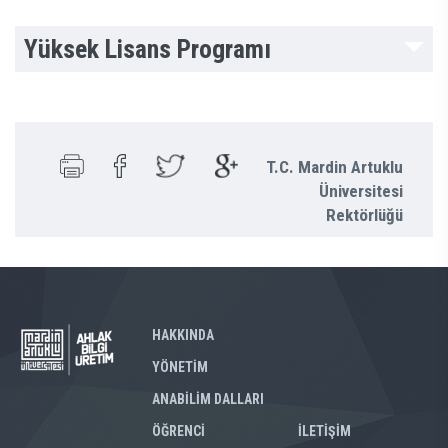
Yüksek Lisans Programı
T.C. Mardin Artuklu
Üniversitesi
Rektörlüğü
HAKKINDA
YÖNETIM
ANABİLİM DALLARI
ÖĞRENCİ
İLETİŞİM