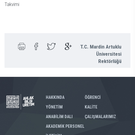
Takvimi
T.C. Mardin Artuklu
Üniversitesi
Rektörlüğü
HAKKINDA
ÖĞRENCİ
YÖNETİM
KALİTE
ANABİLİM DALI
ÇALIŞMALARIMIZ
AKADEMİK PERSONEL