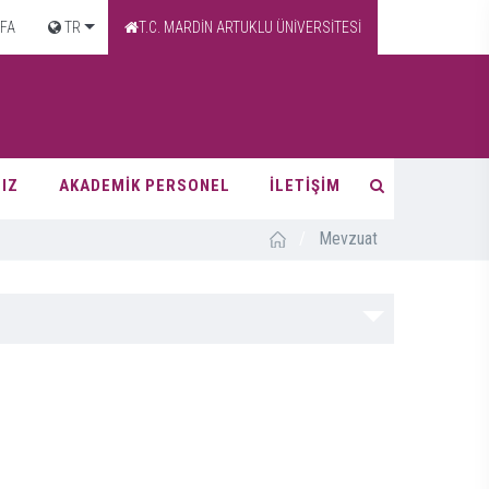
FA
TR
T.C. MARDİN ARTUKLU ÜNİVERSİTESİ
IZ
AKADEMİK PERSONEL
İLETİŞİM
/
Mevzuat