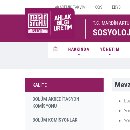
AKADEMİK TAKVİM
OBS
EBYS
T.C. MARDİN ARTU
SOSYOLOJ
HAKKINDA
YÖNETİM
Mevz
KALİTE
BÖLÜM AKREDİTASYON
Usu
KOMİSYONU
Yön
BÖLÜM KOMİSYONLARI
Yön