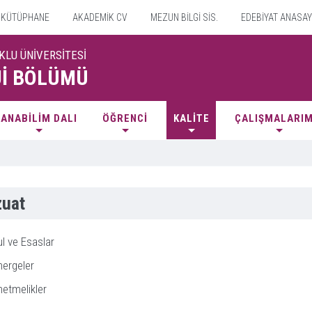
KÜTÜPHANE
AKADEMİK CV
MEZUN BİLGİ SİS.
EDEBİYAT ANASAY
KLU ÜNİVERSİTESİ
İ BÖLÜMÜ
ANABİLİM DALI
ÖĞRENCİ
KALİTE
ÇALIŞMALARIM
uat
l ve Esaslar
ergeler
etmelikler