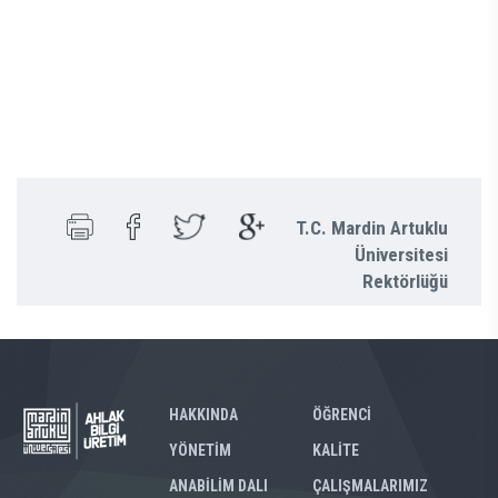
T.C. Mardin Artuklu
Üniversitesi
Rektörlüğü
HAKKINDA
ÖĞRENCİ
YÖNETİM
KALİTE
ANABİLİM DALI
ÇALIŞMALARIMIZ