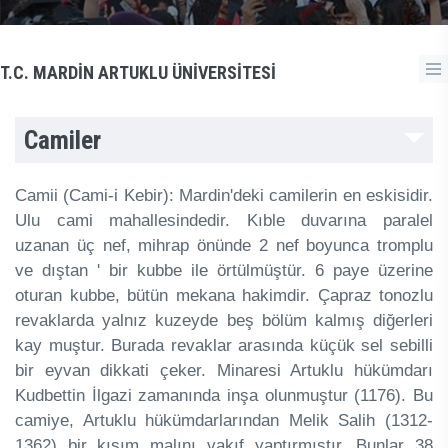
T.C. MARDİN ARTUKLU ÜNİVERSİTESİ
Camiler
Camii (Cami-i Kebir): Mardin'deki camilerin en eskisidir.
Ulu cami mahallesindedir. Kıble duvarına paralel
uzanan üç nef, mihrap önünde 2 nef boyunca tromplu
ve dıştan ' bir kubbe ile örtülmüştür. 6 paye üzerine
oturan kubbe, bütün mekana hakimdir. Çapraz tonozlu
revaklarda yalnız kuzeyde beş bölüm kalmış diğerleri
kay muştur. Burada revaklar arasında küçük sel sebilli
bir eyvan dikkati çeker. Minaresi Artuklu hükümdarı
Kudbettin İlgazi zamanında inşa olunmuştur (1176). Bu
camiye, Artuklu hükümdarlarından Melik Salih (1312-
1362) bir kısım malını vakıf yaptırmıştır. Bunlar 38