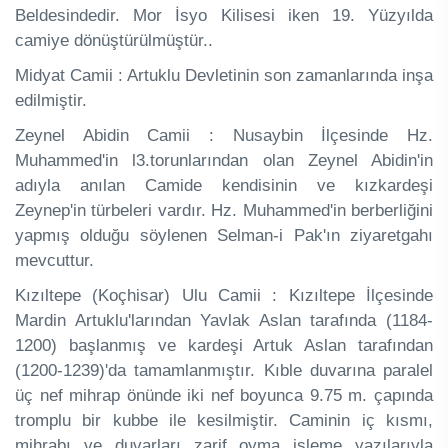
Beldesindedir. Mor İsyo Kilisesi iken 19. Yüzyılda
camiye dönüştürülmüştür..
Midyat Camii : Artuklu Devletinin son zamanlarında inşa
edilmiştir.
Zeynel Abidin Camii : Nusaybin İlçesinde Hz.
Muhammed'in l3.torunlarından olan Zeynel Abidin'in
adıyla anılan Camide kendisinin ve kızkardeşi
Zeynep'in türbeleri vardır. Hz. Muhammed'in berberliğini
yapmış olduğu söylenen Selman-i Pak'ın ziyaretgahı
mevcuttur.
Kızıltepe (Koçhisar) Ulu Camii : Kızıltepe İlçesinde
Mardin Artuklu'larından Yavlak Aslan tarafında (1184-
1200) başlanmış ve kardeşi Artuk Aslan tarafından
(1200-1239)'da tamamlanmıştır. Kıble duvarına paralel
üç nef mihrap önünde iki nef boyunca 9.75 m. çapında
tromplu bir kubbe ile kesilmiştir. Caminin iç kısmı,
mihrabı ve duvarları zarif oyma işleme yazılarıyla