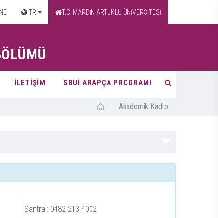
NE
TR
T.C. MARDİN ARTUKLU ÜNİVERSİTESİ
 BÖLÜMÜ
İLETİŞİM
SBUİ ARAPÇA PROGRAMI
/
Akademik Kadro
Santral: 0482 213 4002