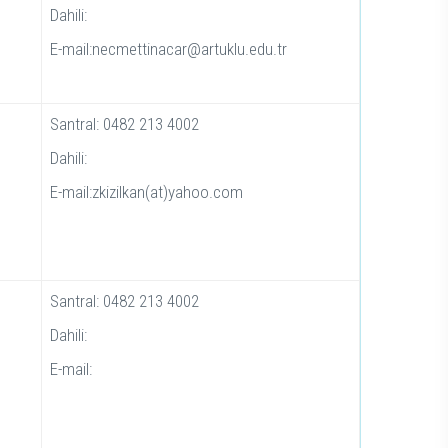
Dahili:
E-mail:necmettinacar@artuklu.edu.tr
Santral: 0482 213 4002
Dahili:
E-mail:zkizilkan(at)yahoo.com
Santral: 0482 213 4002
Dahili:
E-mail: