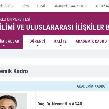
İLGİ SİST.
EBYS
E-MAİL
AKADEMİK FAALİYETLER
KÜTÜPHA
KLU ÜNİVERSİTESİ
BİLİMİ VE ULUSLARARASI İLİŞKİLER
İM DALLARI
ÖĞRENCİ
KALİTE
AKADEMİK KADRO
emik Kadro
AKADEMİK KADRO
Doç. Dr. Necmettin ACAR