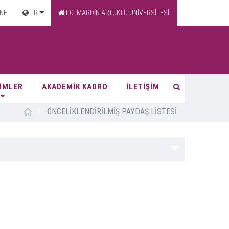
NE
TR
T.C. MARDİN ARTUKLU ÜNİVERSİTESİ
ÜMLER
AKADEMİK KADRO
İLETİŞİM
/
ÖNCELİKLENDİRİLMİŞ PAYDAŞ LİSTESİ