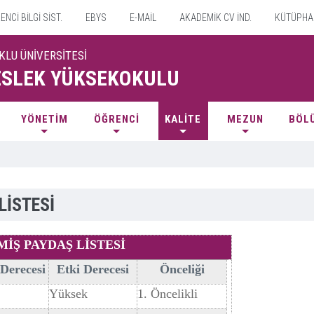
NCİ BİLGİ SİST.
EBYS
E-MAİL
AKADEMİK CV İND.
KÜTÜPHA
KLU ÜNİVERSİTESİ
SLEK YÜKSEKOKULU
YÖNETİM
ÖĞRENCİ
KALİTE
MEZUN
BÖL
LİSTESİ
İŞ PAYDAŞ LİSTESİ
Derecesi
Etki Derecesi
Önceliği
Yüksek
1. Öncelikli