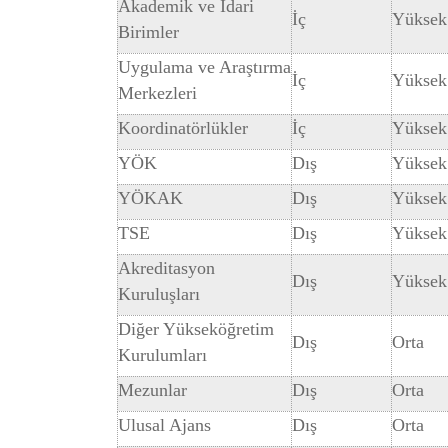
Akademik ve İdari
İç
Yüksek
Birimler
Uygulama ve Araştırma
İç
Yüksek
Merkezleri
Koordinatörlükler
İç
Yüksek
YÖK
Dış
Yüksek
YÖKAK
Dış
Yüksek
TSE
Dış
Yüksek
Akreditasyon
Dış
Yüksek
Kuruluşları
Diğer Yükseköğretim
Dış
Orta
Kurulumları
Mezunlar
Dış
Orta
Ulusal Ajans
Dış
Orta