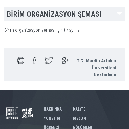
BİRİM ORGANİZASYON ŞEMASI
Birim organizasyon şeması için tıklayınız.
T.C. Mardin Artuklu
Üniversitesi
Rektörlüğü
HAKKINDA
KALİTE
YÖNETİM
MEZUN
ÖĞRENCİ
BÖLÜMLER